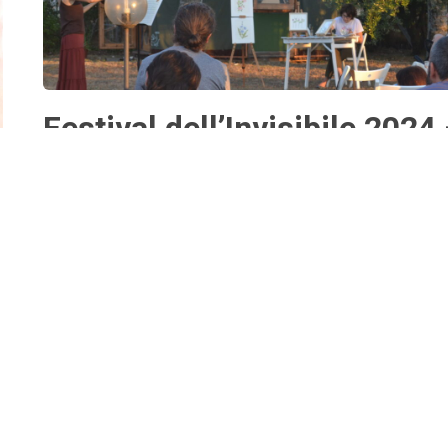
Festival dell’Invisibile 2024
VIDEO dell’evento
Di:
redazione1
10 Agosto 2024
Protetto: VIDEO 2021
Di:
redazione1
10 Agosto 2021
Non è disponibile alcun riassunto in quanto si tratta di un
articolo protetto.