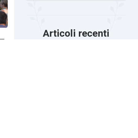
Articoli recenti
 –
I RIMANDI
I Protagonisti del Festival 2026
I LABORATORI
Festival 2026
L’epidemia di Covid-19: un trauma collettivo
da elaborare