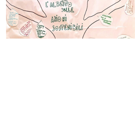
Festival 2025: i video
Di:
redazione1
9 Settembre 2025
I capisaldi dell’Omeopatia
Di:
redazione1
1 Gennaio 2022