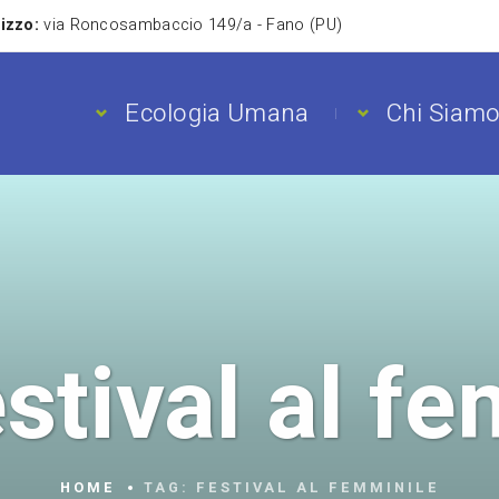
rizzo:
via Roncosambaccio 149/a - Fano (PU)
Ecologia Umana
Chi Siam
stival al f
HOME
TAG:
FESTIVAL AL FEMMINILE